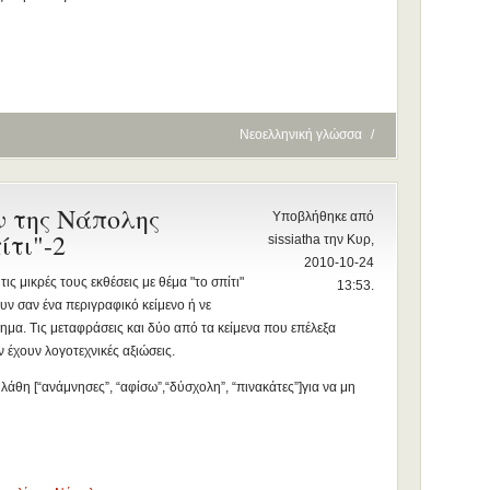
Νεοελληνική γλώσσα
/
ν της Νάπολης
Υποβλήθηκε από
ίτι"-2
sissiatha την Κυρ,
2010-10-24
ς μικρές τους εκθέσεις με θέμα "το σπίτι"
13:53.
υν σαν ένα περιγραφικό κείμενο ή νε
ημα. Τις μεταφράσεις και δύο από τα κείμενα που επέλεξα
 έχουν λογοτεχνικές αξιώσεις.
λάθη [“ανάμνησες”, “αφίσω”,“δύσχολη”, “πινακάτες”]για να μη