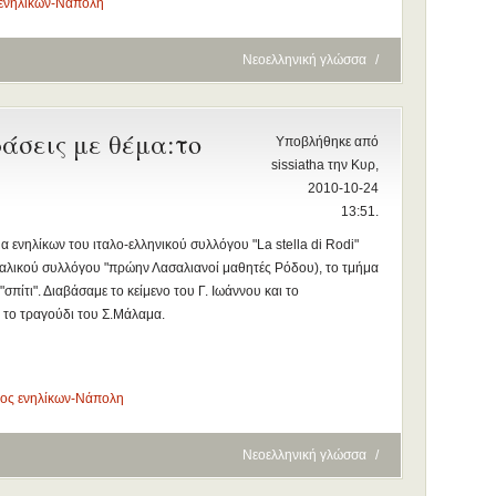
 ενηλίκων-Νάπολη
Νεοελληνική γλώσσα
/
άσεις με θέμα:το
Υποβλήθηκε από
sissiatha την Κυρ,
2010-10-24
13:51.
 ενηλίκων του ιταλο-ελληνικού συλλόγου "La stella di Rodi"
λικού συλλόγου "πρώην Λασαλιανοί μαθητές Ρόδου), το τμήμα
ίτι". Διαβάσαμε το κείμενο του Γ. Ιωάννου και το
 το τραγούδι του Σ.Μάλαμα.
ος ενηλίκων-Νάπολη
Νεοελληνική γλώσσα
/