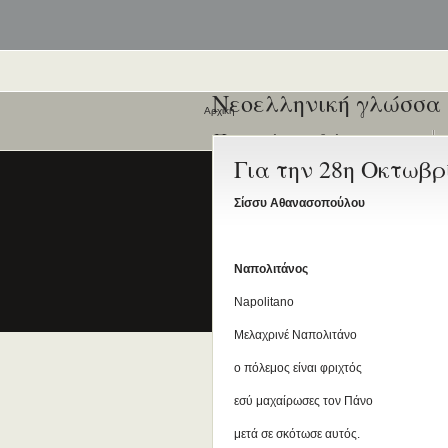
Νεοελληνική γλώσσα
Αρχική
Ποιοι είναι εδώ
Για την 28η Οκτωβρ
Είναι εδώ αυτή τη στιγμή
0 χρήστες
και
1 επισκέπτης
.
Σίσσυ Αθανασοπούλου
Ναπολιτάνος
Napolitano
Μελαχρινέ Ναπολιτάνο
ο πόλεμος είναι φριχτός
εσύ μαχαίρωσες τον Πάνο
μετά σε σκότωσε αυτός.