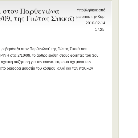
α στον Παρθενώνα
Υποβλήθηκε από
09, της Γιώτας Συκκά)
palermo την Κυρ,
2010-02-14
17:25.
κή ρεβεράντζα στον Παρθενώνα" της Γιώτας Συκκά που
ΝΗ στις 2/10/09, το άρθρο εδόθη στους φοιτητές του 3ου
χετική συζήτηση για τον επαναπατρισμό όχι μόνο των
από διάφορα μουσεία του κόσμου, αλλά και των ιταλικών