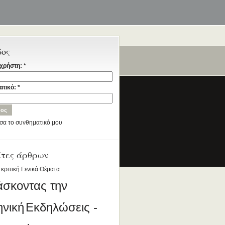
δος
χρήστη:
*
ταία
ατικό:
*
σα το συνθηματικό μου
έτες άρθρων
ια την Ελληνική Γλώσσα
DESIGNED BY ANTSIN.COM
 κριτική
Γενικά Θέματα
άσκοντας την
ηνική
Εκδηλώσεις -