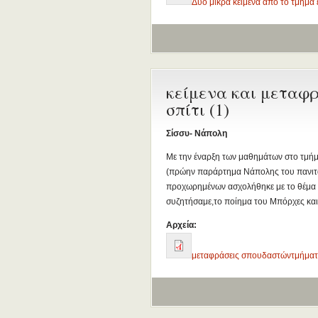
Δύο μικρά κείμενα από το τμήμα
κείμενα και μεταφρ
σπίτι (1)
Σίσσυ- Νάπολη
Με την έναρξη των μαθημάτων στο τμήμα
(πρώην παράρτημα Νάπολης του πανιτα
προχωρημένων ασχολήθηκε με το θέμα "σπ
συζητήσαμε,το ποίημα του Μπόρχες και
Αρχεία:
μεταφράσεις σπουδαστώντμήματ