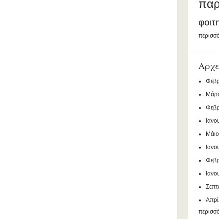
παρ
φοιτ
περισσό
Αρχε
Φεβρ
Μάρτ
Φεβρ
Ιανο
Μάιο
Ιανο
Φεβρ
Ιανο
Σεπτ
Απρί
περισσ