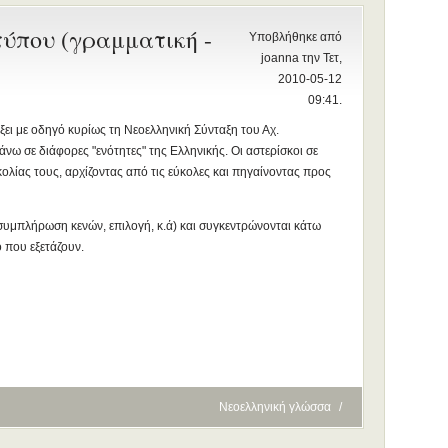
τύπου (γραμματική -
Υποβλήθηκε από
joanna την Τετ,
2010-05-12
09:41.
ει με οδηγό κυρίως τη Νεοελληνική Σύνταξη του Αχ.
νω σε διάφορες "ενότητες" της Ελληνικής. Οι αστερίσκοι σε
λίας τους, αρχίζοντας από τις εύκολες και πηγαίνοντας προς
(συμπλήρωση κενών, επιλογή, κ.ά) και συγκεντρώνονται κάτω
 που εξετάζουν.
Νεοελληνική γλώσσα
/