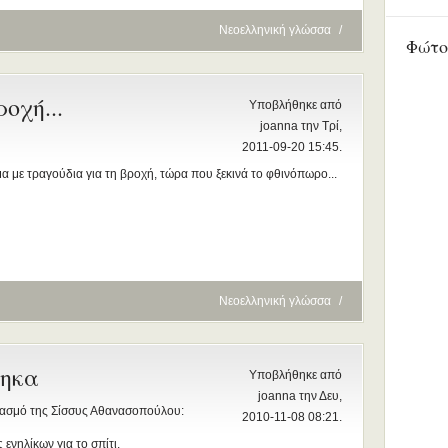
Νεοελληνική γλώσσα
/
Φώτο
οχή...
Υποβλήθηκε από
joanna την Τρί,
2011-09-20 15:45.
μα με τραγούδια για τη βροχή, τώρα που ξεκινά το φθινόπωρο...
Νεοελληνική γλώσσα
/
θηκα
Υποβλήθηκε από
joanna την Δευ,
ριασμό της Σίσσυς Αθανασοπούλου:
2010-11-08 08:21.
ενηλίκων για το σπίτι.