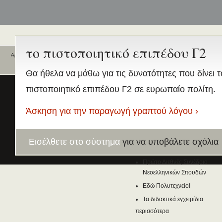
το πιστοποιητικό επιπέδου Γ2
Αρχική
»
Forums
»
Ηλεκτρονικό Εργαστήριo
»
Η ελληνική ως ξένη
Ποιοι είναι εδώ
Ενεργά θέματα
Θα ήθελα να μάθω για τις δυνατότητες που δίνει τ
συζήτησης
Είναι εδώ αυτή τη στιγμή
0 χρήστες
πιστοποιητικό επιπέδου Γ2 σε ευρωπαίο πολίτη.
και
1 επισκέπτης
.
Διδασκαλία της Ελληνικής ως
Δεύτερης/Ξένης Γλώσσας (ΜΑ
Άσκηση για την παραγωγή γραπτού λόγου ›
(Εξ Αποστάσεως) από το Παν/
Λευκωσίας σε συνεργασία με 
ΚΕΓ
Εισέλθετε στο σύστημα
για να υποβάλετε σχόλια
το πιστοποιητικό επιπέδου Γ
Πρώτο Διεθνές Συνέδριο
Νεοελληνικών Σπουδών
Εδώ Πολυτεχνείο!
Τα διδακτικά εγχειρίδια
περισσότερα