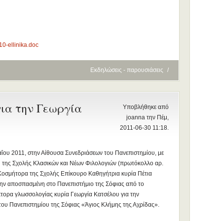
0-ellinika.doc
Εκδηλώσεις - παρουσιάσεις
/
για την Γεωργία
Υποβλήθηκε από
joanna την Πέμ,
2011-06-30 11:18.
αΐου 2011, στην Αίθουσα Συνεδριάσεων του Πανεπιστημίου, με
της Σχολής Κλασικών και Νέων Φιλολογιών (πρωτόκολλο αρ.
Κοσμήτορα της Σχολής Επίκουρο Καθηγήτρια κυρία Πέτια
στην αποσπασμένη στο Πανεπιστήμιο της Σόφιας από το
κτορα γλωσσολογίας κυρία Γεωργία Κατσέλου για την
ου Πανεπιστημίου της Σόφιας «Άγιος Κλήμης της Αχρίδας».