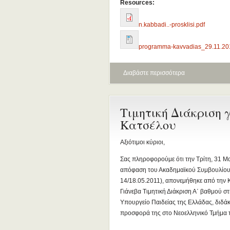
Resources:
n.kabbadi..-prosklisi.pdf
programma-kavvadias_29.11.201
Διαβάστε περισσότερα
Τιμητική Διάκριση 
Κατσέλου
Αξιότιμοι κύριοι,
Σας πληροφορούμε ότι την Τρίτη, 31 Μ
απόφαση του Ακαδημαϊκού Συμβουλίου 
14/18.05.2011), απονεμήθηκε από την 
Γιάνεβα Τιμητική Διάκριση Α΄ βαθμού 
Υπουργείο Παιδείας της Ελλάδας, διδά
προσφορά της στο Νεοελληνικό Τμήμα τ