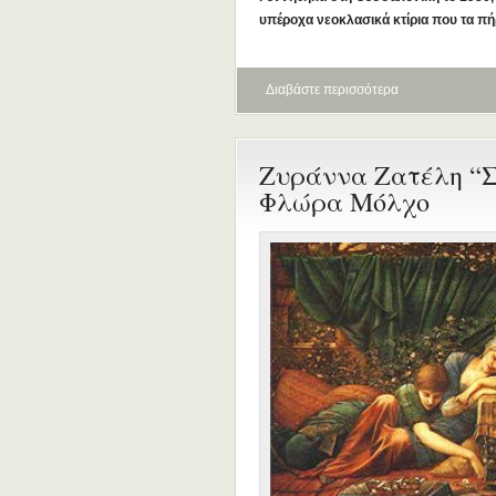
υπέροχα νεοκλασικά
κτίρια που τα π
Διαβάστε περισσότερα
Ζυράννα Ζατέλη “Στ
Φλώρα Μόλχο