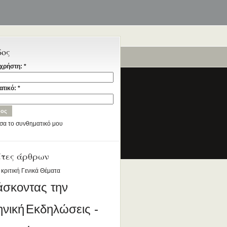
δος
ταία
χρήστη:
*
ατικό:
*
σα το συνθηματικό μου
ια την Ελληνική Γλώσσα
έτες άρθρων
DESIGNED BY ANTSIN.COM
 κριτική
Γενικά Θέματα
άσκοντας την
ηνική
Εκδηλώσεις -