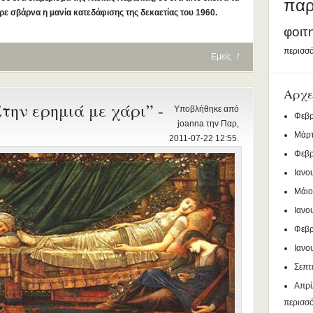
παρ
ήρε σβάρνα η µανία
κατεδάφισης της δεκαετίας του 1960.
φοιτ
περισσό
Εμείς
/
Αρχε
ην ερημιά με χάρι” -
Υποβλήθηκε από
Φεβρ
joanna την Παρ,
Μάρτ
2011-07-22 12:55.
Φεβρ
Ιανο
Μάιο
Ιανο
Φεβρ
Ιανο
Σεπτ
Απρί
περισσ