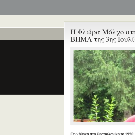
Η Φλώρα Μόλχο στη 
Ποιοι είναι εδώ
ΒΗΜΑ της 3ης Ιουλί
Είναι εδώ αυτή τη στιγμή
0 χρήστες
και
2 επισκέπτες
.
Γεννήθηκα στη Θεσσαλονίκη το 1950