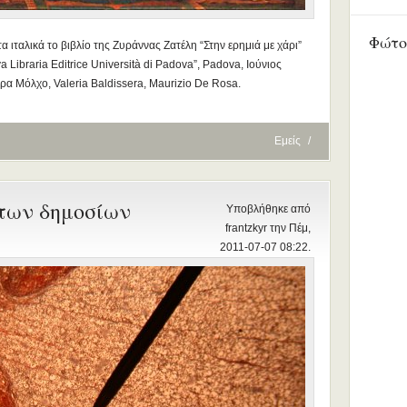
Φώτο
α ιταλικά το βιβλίο της Ζυράννας Ζατέλη “Στην ερημιά με χάρι”
 Libraria Editrice Università di Padova”, Padova, Ιούνιος
α Μόλχο, Valeria Baldissera, Maurizio De Rosa.
Εμείς
/
 των δημοσίων
Υποβλήθηκε από
frantzkyr την Πέμ,
2011-07-07 08:22.