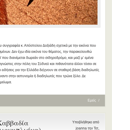
υ συγγραφέα κ. Απόστολου Δοξιάδη σχετικά με την εικόνα που
μένων. Δεν έχω ιδία εικόνα του θέματος, την παρακολουθώ
Χ
που διανέμεται δωρεάν στο σιδηροδρόμο, και μαζί μ’ εμένα
γνώστες στην πόλη του Σύδνεϋ και πιθανότατα άλλοι τόσοι σε
ι ειδήσεις για την Ελλάδα δείχνουν σε σταθερή βάση διαδηλωτές
έναντι στην αστυνομία ή διαδηλωτές που τρώνε ξύλο. Δε
ημείωμα.
Εμείς
/
Καββαδία
Υποβλήθηκε από
Λιουμπλιάνα)
joanna την Τετ,