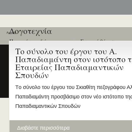
Λογοτεχνία
Αρχική
Ποιοι είναι εδώ
Ενεργά θέματα
συζήτησης
Το σύνολο του έργου του Α.
Είναι εδώ αυτή τη στιγμή
0 χρήστες
και
3 επισκέπτες
Παπαδιαμάντη στον ιστότοπο τ
.
Διδασκαλία της Ελληνικής ως
Δεύτερης/Ξένης Γλώσσας (ΜΑ
Εταιρείας Παπαδιαμαντικών
(Εξ Αποστάσεως) από το Παν/
Σπουδών
Λευκωσίας σε συνεργασία με 
ΚΕΓ
Tο σύνολο του έργου του Σκιαθίτη πεζογράφου Α
το πιστοποιητικό επιπέδου Γ
Παπαδιαμάντη προσβάσιμο στον νέο ιστότοπο της
Πρώτο Διεθνές Συνέδριο
Νεοελληνικών Σπουδών
Παπαδιαμαντικών Σπουδών
Εδώ Πολυτεχνείο!
Τα διδακτικά εγχειρίδια
περισσότερα
Διαβάστε περισσότερα