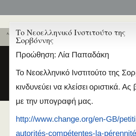
Το Νεοελληνικό Ινστιτούτο της
Αρχική
Σορβόννης
Ποιοι είναι εδώ
Ενεργά θέματα
συζήτησης
Είναι εδώ αυτή τη στιγμή
0 χρήστες
Προώθηση: Λία Παπαδάκη
και
1 επισκέπτης
.
Διδασκαλία της Ελληνικής ως
Δεύτερης/Ξένης Γλώσσας (ΜΑ
Το Νεοελληνικό Ινστιτούτο της Σο
(Εξ Αποστάσεως) από το Παν/
Λευκωσίας σε συνεργασία με 
ΚΕΓ
κινδυνεύει να κλείσει
οριστικά. Ας
το πιστοποιητικό επιπέδου Γ
με την υπογραφή μας.
Πρώτο Διεθνές Συνέδριο
Νεοελληνικών Σπουδών
Εδώ Πολυτεχνείο!
http://www.change.org/en-GB/petit
Τα διδακτικά εγχειρίδια
περισσότερα
autorités-compétentes-la-pérennit