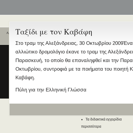
Ταξίδι με τον Καβάφη
Αρχική
Ποιοι είναι εδώ
Ενεργά θέματα
Στο τραμ της Αλεξάνδρειας, 30 Οκτωβρίου 2009Ένα
συζήτησης
Είναι εδώ αυτή τη στιγμή
0 χρήστες
αλλιώτικο δρομολόγιο έκανε το τραμ της Αλεξάνδρ
και
2 επισκέπτες
.
Διδασκαλία της Ελληνικής ως
Παρασκευή, το οποίο θα επαναληφθεί και την Παρ
Δεύτερης/Ξένης Γλώσσας (ΜΑ
Οκτωβρίου, συντροφιά με τα ποιήματα του ποιητή 
(Εξ Αποστάσεως) από το Παν/
Λευκωσίας σε συνεργασία με 
Καβάφη.
ΚΕΓ
Πύλη για την Ελληνική Γλώσσα
το πιστοποιητικό επιπέδου Γ
Πρώτο Διεθνές Συνέδριο
Νεοελληνικών Σπουδών
Εδώ Πολυτεχνείο!
Τα διδακτικά εγχειρίδια
περισσότερα