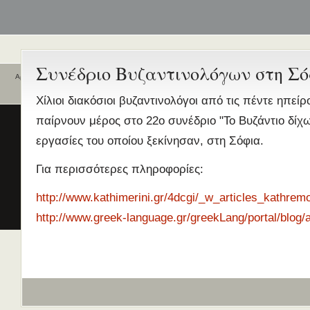
Συνέδριο Βυζαντινολόγων στη Σ
Αρχική
Ποιοι είναι εδώ
Ενεργά θέματα
Χίλιοι διακόσιοι βυζαντινολόγοι από τις πέντε ηπείρ
συζήτησης
Είναι εδώ αυτή τη στιγμή
0 χρήστες
παίρνουν μέρος στο 22ο συνέδριο "Το Βυζάντιο δίχω
και
0 επισκέπτες
.
Διδασκαλία της Ελληνικής ως
εργασίες του οποίου ξεκίνησαν, στη Σόφια.
Δεύτερης/Ξένης Γλώσσας (ΜΑ
(Εξ Αποστάσεως) από το Παν/
Για περισσότερες πληροφορίες:
Λευκωσίας σε συνεργασία με 
ΚΕΓ
http://www.kathimerini.gr/4dcgi/_w_articles_kathremo
το πιστοποιητικό επιπέδου Γ
http://www.greek-language.gr/greekLang/portal/blog/a
Πρώτο Διεθνές Συνέδριο
Νεοελληνικών Σπουδών
Εδώ Πολυτεχνείο!
Τα διδακτικά εγχειρίδια
περισσότερα