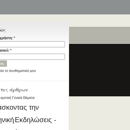
δος
χρήστη:
*
ταία
ατικό:
*
σα το συνθηματικό μου
έτες άρθρων
ια την Ελληνική Γλώσσα
DESIGNED BY ANTSIN.COM
 κριτική
Γενικά Θέματα
άσκοντας την
ηνική
Εκδηλώσεις -