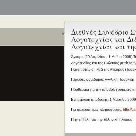
Διεθνές Συνέδριο Σ
Αρχική
Λογοτεχνίας και Δι
Ποιοι είναι εδώ
Λογοτεχνίας και τη
Είναι εδώ αυτή τη στιγμή
0 χρήστες
Άγκυρα (29 Απριλίου - 1 Μαΐου 2009) Το
και
0 επισκέπτες
.
Λογοτεχνίας και της Γλώσσας με τίτλο 
Πανεπιστήμιο Γκάζι της Άγκυρας (Τουρκ
Γλώσσες συνεδρίου: Αγγλική, Τουρκική
Προθεσμία για την υποβολή συμμετοχή
Ενημέρωση αποδοχής: 1 Μαρτίου 2009
Για περισσότερες πληροφορίες:
http://ca
Πηγή: Πύλη για την Ελληνική Γλώσσα