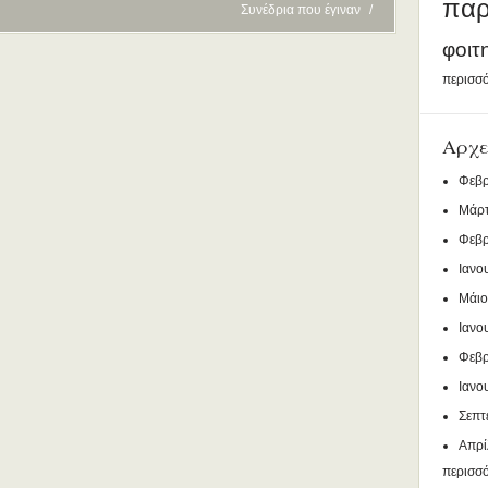
παρ
Συνέδρια που έγιναν
/
φοιτ
περισσό
Αρχε
Φεβρ
Μάρτ
Φεβρ
Ιανο
Μάιο
Ιανο
Φεβρ
Ιανο
Σεπτ
Απρί
περισσ