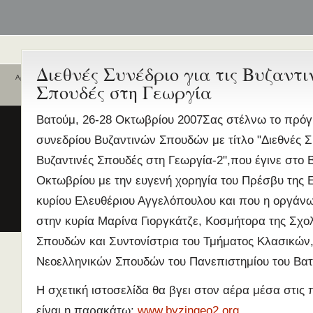
Διεθνές Συνέδριο για τις Βυζαντι
Αρχική
Σπουδές στη Γεωργία
Ποιοι είναι εδώ
Ενεργά θέματα
συζήτησης
Είναι εδώ αυτή τη στιγμή
0 χρήστες
Βατούμ, 26-28 Οκτωβρίου 2007Σας στέλνω το πρό
και
3 επισκέπτες
.
Διδασκαλία της Ελληνικής ως
συνεδρίου Βυζαντινών Σπουδών με τίτλο "Διεθνές Συ
Δεύτερης/Ξένης Γλώσσας (ΜΑ
Βυζαντινές Σπουδές στη Γεωργία-2",που έγινε στο 
(Εξ Αποστάσεως) από το Παν/
Λευκωσίας σε συνεργασία με 
Οκτωβρίου με την ευγενή χορηγία του Πρέσβυ της 
ΚΕΓ
κυρίου Ελευθέριου Αγγελόπουλου και που η οργάνω
το πιστοποιητικό επιπέδου Γ
στην κυρία Μαρίνα Γιοργκάτζε, Κοσμήτορα της Σχ
Πρώτο Διεθνές Συνέδριο
Σπουδών και Συντονίστρια του Τμήματος Κλασικών,
Νεοελληνικών Σπουδών
Νεοελληνικών Σπουδών του Πανεπιστημίου του Βατ
Εδώ Πολυτεχνείο!
Τα διδακτικά εγχειρίδια
Η σχετική ιστοσελίδα θα βγει στον αέρα μέσα στις 
περισσότερα
είναι η παρακάτω:
www.byzingeo2.org