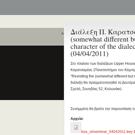
Διάλεξη Π. Καρατσαρ
Αρχική
(somewhat different b
Ποιοι είναι εδώ
character of the dial
Είναι εδώ αυτή τη στιγμή
(04/04/2011)
0 χρήστες
και
0 επισκέπτες
.
Στο πλαίσιο των διαλέξεων Upper Hous
Καρατσαρέας (Πανεπιστήμιο του Κέιμπρι
"Revisiting the (somewhat different but
διάλεξη θα πραγματοποιηθεί τη Δευτέρα
Σχολή, Σουηδίας 52, Κολωνάκι).
Συνημμένη θα βρείτε την παρουσίαση τ
Αρχεία:
bsa_uhseminar_04042011.key-1