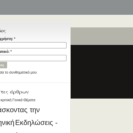
δος
χρήστη:
*
ταία
ατικό:
*
σα το συνθηματικό μου
έτες άρθρων
ια την Ελληνική Γλώσσα
DESIGNED BY ANTSIN.COM
 κριτική
Γενικά Θέματα
άσκοντας την
ηνική
Εκδηλώσεις -