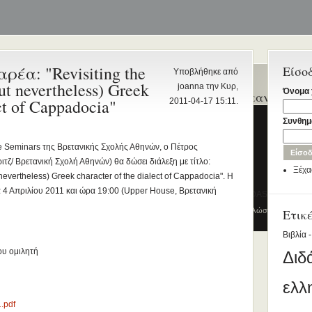
έα: "Revisiting the
Είσο
Υποβλήθηκε από
ut nevertheless) Greek
joanna την Κυρ,
Όνομα 
Ενεργά θέματα
Ποιοι γράφτηκαν τελευ
ect of Cappadocia"
2011-04-17 15:11.
συζήτησης
Kyriaki_Ioannidou
Συνθημ
Διδασκαλία της Ελληνικής ως
Rania Voskaki
Δεύτερης/Ξένης Γλώσσας (ΜΑ)
e Seminars της Βρετανικής Σχολής Αθηνών, ο Πέτρος
John Kazazis
(Εξ Αποστάσεως) από το Παν/μιο
τζ/ Βρετανική Σχολή Αθηνών) θα δώσει διάλεξη με τίτλο:
Ξέχα
Λευκωσίας σε συνεργασία με το
paris
 nevertheless) Greek character of the dialect of Cappadocia". Η
ΚΕΓ
 4 Απριλίου 2011 και ώρα 19:00 (Upper House, Βρετανική
DIMITRIOS STAFIDAS
το πιστοποιητικό επιπέδου Γ2
© 2012
Κέντρο Ελληνικής Γλώσσας
-
Ετικ
Πύλη γ
Πρώτο Διεθνές Συνέδριο
Βιβλία -
Νεοελληνικών Σπουδών
ου ομιλητή
Διδ
Εδώ Πολυτεχνείο!
Τα διδακτικά εγχειρίδια
ελλ
περισσότερα
.pdf