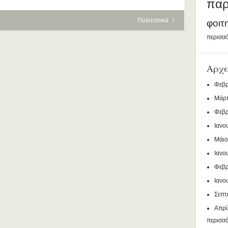
παρ
Πολιτιστικά
/
φοιτ
περισσό
Αρχε
Φεβρ
Μάρτ
Φεβρ
Ιανο
Μάιο
Ιανο
Φεβρ
Ιανο
Σεπτ
Απρί
περισσ