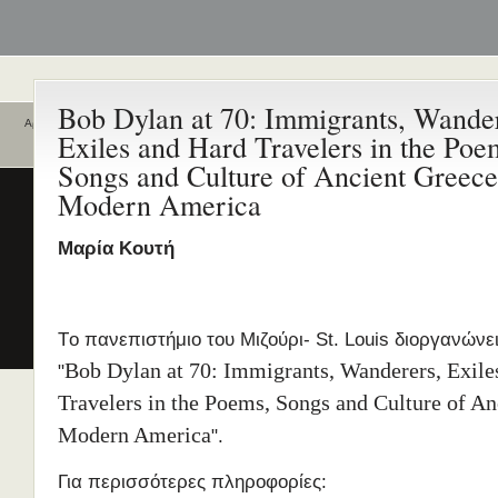
Bob Dylan at 70: Immigrants, Wander
Αρχική
Exiles and Hard Travelers in the Poe
Ποιοι είναι εδώ
Ενεργά θέματα
Songs and Culture of Ancient Greece
συζήτησης
Είναι εδώ αυτή τη στιγμή
0 χρήστες
Modern America
και
1 επισκέπτης
.
Διδασκαλία της Ελληνικής ως
Δεύτερης/Ξένης Γλώσσας (ΜΑ
Μαρία Κουτή
(Εξ Αποστάσεως) από το Παν/
Λευκωσίας σε συνεργασία με 
ΚΕΓ
το πιστοποιητικό επιπέδου Γ
Tο πανεπιστήμιο του Μιζούρι- St. Louis διοργανώνε
Πρώτο Διεθνές Συνέδριο
Bob Dylan at 70: Immigrants, Wanderers, Exile
"
Νεοελληνικών Σπουδών
Travelers in the Poems, Songs and Culture of A
Εδώ Πολυτεχνείο!
Modern America
".
Τα διδακτικά εγχειρίδια
περισσότερα
Για περισσότερες πληροφορίες: