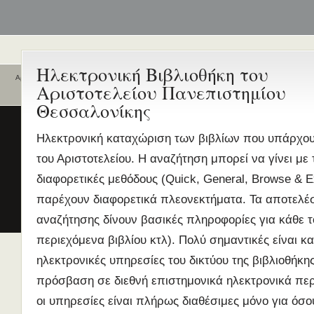
Ηλεκτρονική Βιβλιοθήκη του
Αρχική
Αριστοτελείου Πανεπιστημίου
Ποιοι είναι εδώ
Ενεργά θέματα
Θεσσαλονίκης
συζήτησης
Είναι εδώ αυτή τη στιγμή
0 χρήστες
και
0 επισκέπτες
.
Διδασκαλία της Ελληνικής ως
Ηλεκτρονική καταχώριση των βιβλίων που υπάρχου
Δεύτερης/Ξένης Γλώσσας (ΜΑ
του Αριστοτελείου. Η αναζήτηση μπορεί να γίνει με
(Εξ Αποστάσεως) από το Παν/
Λευκωσίας σε συνεργασία με 
διαφορετικές μεθόδους (Quick, General, Browse & 
ΚΕΓ
παρέχουν διαφορετικά πλεονεκτήματα. Τα αποτελέ
το πιστοποιητικό επιπέδου Γ
αναζήτησης δίνουν βασικές πληροφορίες για κάθε τ
Πρώτο Διεθνές Συνέδριο
περιεχόμενα βιβλίου κτλ). Πολύ σημαντικές είναι κα
Νεοελληνικών Σπουδών
ηλεκτρονικές υπηρεσίες του δικτύου της βιβλιοθήκη
Εδώ Πολυτεχνείο!
πρόσβαση σε διεθνή επιστημονικά ηλεκτρονικά περ
Τα διδακτικά εγχειρίδια
περισσότερα
οι υπηρεσίες είναι πλήρως διαθέσιμες μόνο για όσου