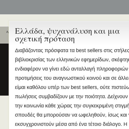
Ελλάδα, ψυχανάλυση και μια
Αρχική
»
Forums
»
Τομείς Βελτίωσης
»
Τομείς ενδιαφέροντος
σχετική πρόταση
Ποιοι είναι εδώ
Ενεργά θέματα
συζήτησης
Είναι εδώ αυτή τη στιγμή
0 χρήστες
Διαβάζοντας πρόσφατα τα best sellers στις στήλε
και
1 επισκέπτης
.
Διδασκαλία της Ελληνικής ως
βιβλιοκρισίας των ελληνικών εφημερίδων, σκέφτηκ
Δεύτερης/Ξένης Γλώσσας (ΜΑ
(Εξ Αποστάσεως) από το Παν/
ενδιαφέρον να γίνει εδώ ανταλλαγή πληροφοριών σ
Λευκωσίας σε συνεργασία με 
προτιμήσεις του αναγνωστικού κοινού και σε άλλε
ΚΕΓ
είμαι καθόλου υπέρ των best sellers, ούτε πιστεύ
το πιστοποιητικό επιπέδου Γ
Πρώτο Διεθνές Συνέδριο
πωλήσεις συμβαδίζουν με την ποιότητα. Δείχνουν
Νεοελληνικών Σπουδών
την κοινωνία κάθε χώρας την συγκεκριμένη στιγμή,
Εδώ Πολυτεχνείο!
σπουδές θα μπορούσαν να ωφεληθούν, ίσως και
Τα διδακτικά εγχειρίδια
περισσότερα
εκσυγχρονιστούν μέσα από ένα τέτοιο διάλογο. 