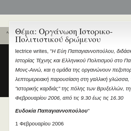
Θέμα: Οργάνωση Ιστορικο-
Αρχική
Πολιτιστικού δρώμενου
Ποιοι είναι εδώ
Ενεργά θέματα
συζήτησης
Είναι εδώ αυτή τη στιγμή
0 χρήστες
lectrice writes, "
Η Εύη Παπαγιαννοπούλου, διδάσ
και
0 επισκέπτες
.
Διδασκαλία της Ελληνικής ως
Ιστορίας Τέχνης και Ελληνικού Πολιτισμού στο Πα
Δεύτερης/Ξένης Γλώσσας (ΜΑ
(Εξ Αποστάσεως) από το Παν/
Μονς-Αινώ, και η ομάδα της οργανώνουν πεζοπορ
Λευκωσίας σε συνεργασία με 
λεπτομερειακή παρουσίαση στη γαλλική γλώσσα, 
ΚΕΓ
"ιστορικής καρδιάς" της πόλης των Βρυξελλών, τ
το πιστοποιητικό επιπέδου Γ
Πρώτο Διεθνές Συνέδριο
Φεβρουαρίου 2006, από τις 9.30 έως τις 16.30
Νεοελληνικών Σπουδών
Εδώ Πολυτεχνείο!
Ευδοκία Παπαγιαννοπούλου
"
Τα διδακτικά εγχειρίδια
1 Φεβρουαρίου 2006
περισσότερα