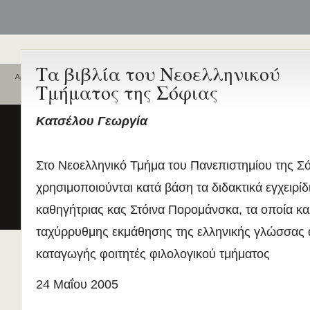
Τα βιβλία του Νεοελληνικού
Αρχική
Τμήματος της Σόφιας
Ποιοι είναι εδώ
Ενεργά θέματα
συζήτησης
Είναι εδώ αυτή τη στιγμή
0 χρήστες
Κατσέλου Γεωργία
και
2 επισκέπτες
.
Διδασκαλία της Ελληνικής ως
Δεύτερης/Ξένης Γλώσσας (ΜΑ
(Εξ Αποστάσεως) από το Παν/
Στο Νεοελληνικό Τμήμα του Πανεπιστημίου της Σ
Λευκωσίας σε συνεργασία με 
χρησιμοποιούνται κατά βάση τα διδακτικά εγχειρί
ΚΕΓ
καθηγήτριας κας Στόινα Πορομάνσκα, τα οποία κ
το πιστοποιητικό επιπέδου Γ
Πρώτο Διεθνές Συνέδριο
ταχύρρυθμης εκμάθησης της ελληνικής γλώσσας 
Νεοελληνικών Σπουδών
καταγωγής φοιτητές φιλολογικού τμήματος
Εδώ Πολυτεχνείο!
Τα διδακτικά εγχειρίδια
24 Μαΐου 2005
περισσότερα