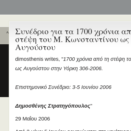
Συνέδριο για τα 1700 χρόνια απ
Αρχική
στέψη του Μ. Κωνσταντίνου ως
Ποιοι είναι εδώ
Ενεργά θέματα
Aυγούστου
συζήτησης
Είναι εδώ αυτή τη στιγμή
0 χρήστες
και
1 επισκέπτης
.
Διδασκαλία της Ελληνικής ως
dimosthenis writes, "
1700 χρόνια από τη στέψη τ
Δεύτερης/Ξένης Γλώσσας (ΜΑ
ως Aυγούστου στην Υόρκη 306-2006.
(Εξ Αποστάσεως) από το Παν/
Λευκωσίας σε συνεργασία με 
ΚΕΓ
Επιστημονικό Συνέδριο: 3-5 Ιουνίου 2006
το πιστοποιητικό επιπέδου Γ
Πρώτο Διεθνές Συνέδριο
Νεοελληνικών Σπουδών
Δημοσθένης Στρατηγόπουλος
"
Εδώ Πολυτεχνείο!
Τα διδακτικά εγχειρίδια
29 Μαΐου 2006
περισσότερα