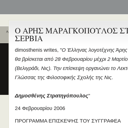
Ο ΑΡΗΣ ΜΑΡΑΓΚΟΠΟΥΛΟΣ Σ
Αρχική
ΣΕΡΒΙΑ
Ποιοι είναι εδώ
Ενεργά θέματα
συζήτησης
Είναι εδώ αυτή τη στιγμή
0 χρήστες
dimosthenis writes, "
Ο Έλληνας λογοτέχνης Άρη
και
4 επισκέπτες
.
Διδασκαλία της Ελληνικής ως
θα βρίσκεται από 28 Φεβρουαρίου μέχρι 2 Μαρτίο
Δεύτερης/Ξένης Γλώσσας (ΜΑ
(Εξ Αποστάσεως) από το Παν/
(Βελιγράδι, Νις). Την επίσκεψη οργανώνει το Λεκ
Λευκωσίας σε συνεργασία με 
Γλώσσας της Φιλοσοφικής Σχολής της Νις.
ΚΕΓ
το πιστοποιητικό επιπέδου Γ
Πρώτο Διεθνές Συνέδριο
Δημοσθένης Στρατηγόπουλος
"
Νεοελληνικών Σπουδών
Εδώ Πολυτεχνείο!
24 Φεβρουαρίου 2006
Τα διδακτικά εγχειρίδια
ΠΡΟΓΡΑΜΜΑ ΕΠΙΣΚΕΨΗΣ ΤΟΥ ΣΥΓΓΡΑΦΕΑ
περισσότερα