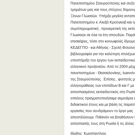
Πανεπιστημίου Σταυρούπολης και συζητ
τμημάτων μας και τους στόχους δημιου
Ξένων Γλωσσών. Υπήρξε μεγάλη ανταπό
Πανεπιστημίου κ. Αλεξέι Κρούγκοβ και η
συμπληρωματική , προαιρετική της εκπ
Γλωσσών σε όλα τα έτη σπουδών. Παράλλ
επισκέψεις, τόσο στο κοινωφελές ίδρυμ
ΚΕΔΕΓΠΟ - και Αθήνας - Σχολή Φιλολογ
βιβλιογραφία για την καλύτερη στελέχωσ
υποστήριξη του έργου των εκπαιδευτικώ
ελληνικού προξενείου. Από το 2004 μέ
πανεπιστημίων - Θεσσαλονίκης, Ιωαννίνω
της Σταυρούπολης . Επίσης , φοιτητές μ
ελληνομάθειας των επιπέδων Β και Γ με
αποσπασμένος εκπαιδευτικός στη Ρωσία 
οποίους πραγματοποιήσαμε σεμινάρια ε
διδακτικού έτους και με βάση τις παρα
εργασίες που συνδράμουν το έργο μας 
αποστέλλουμε. Πιθανόν να βοηθήσουν 
απόσπασής τους στη Ρωσία ή τις άλλε
Θώδης Κωνσταντίνος