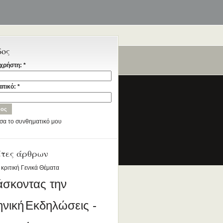
δος
χρήστη:
*
ταία
ατικό:
*
σα το συνθηματικό μου
έτες άρθρων
ια την Ελληνική Γλώσσα
DESIGNED BY ANTSIN.COM
 κριτική
Γενικά Θέματα
άσκοντας την
ηνική
Εκδηλώσεις -