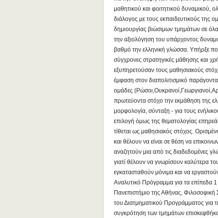
μαθητικού και φοιτητικού δυναμικού, 
διάλογος με τους εκπαιδευτικούς της ομ
δημιουργίας βιώσιμων τμημάτων σε όλα
την αξιολόγηση του υπάρχοντος δυναμι
βαθμό την ελληνική γλώσσα. Υπήρξε π
σύγχρονες στρατηγικές μάθησης και χρ
εξυπηρετούσαν τους μαθησιακούς στόχ
έμφαση στον διαπολιτισμικό παράγοντα.
ομάδες (Ρώσοι,Ουκρανοί,Γεωργιανοί,Αρμ
πρωτεύοντα στόχο την εκμάθηση της ελ
μορφολογία, σύνταξη - για τους ενήλικ
επιλογή όμως της θεματολογίας επηρεάζ
τίθεται ως μαθησιακός στόχος. Ορισμέ
και θέλουν να είναι σε θέση να επικοι
αναζητούν μια από τις διαδεδομένες γλώ
γιατί θέλουν να γνωρίσουν καλύτερα του
εγκατασταθούν μόνιμα και να εργαστού
Αναλυτικό Πρόγραμμα για τα επίπεδα 1 κ
Πανεπιστήμιο της Αθήνας, Φιλοσοφική
του Διατμηματικού Προγράμματος για τ
συγκρότηση των τμημάτων επισκεφθήκα