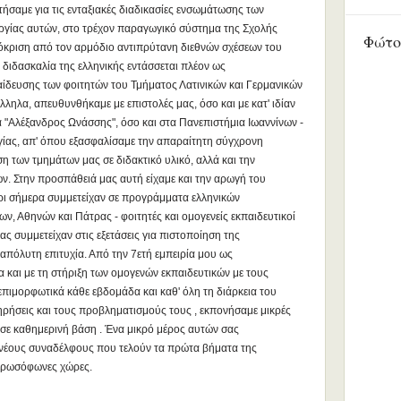
ήσαμε για τις ενταξιακές διαδικασίες ενσωμάτωσης των
ργίας αυτών, στο τρέχον παραγωγικό σύστημα της Σχολής
Φώτο
κριση από τον αρμόδιο αντιπρύτανη διεθνών σχέσεων του
 διδασκαλία της ελληνικής εντάσσεται πλέον ως
αίδευσης των φοιτητών του Τμήματος Λατινικών και Γερμανικών
ηλα, απευθυνθήκαμε με επιστολές μας, όσο και με κατ' ιδίαν
α "Αλέξανδρος Ωνάσσης", όσο και στα Πανεπιστήμια Ιωαννίνων -
ίας, απ' όπου εξασφαλίσαμε την απαραίτητη σύγχρονη
η των τμημάτων μας σε διδακτικό υλικό, αλλά και την
ν. Στην προσπάθειά μας αυτή είχαμε και την αρωγή του
χρι σήμερα συμμετείχαν σε προγράμματα ελληνικών
ν, Αθηνών και Πάτρας - φοιτητές και ομογενείς εκπαιδευτικοί
ας συμμετείχαν στις εξετάσεις για πιστοποίηση της
 απόλυτη επιτυχία. Από την 7ετή εμπειρία μου ως
και με τη στήριξη των ομογενών εκπαιδευτικών με τους
πιμορφωτικά κάθε εβδομάδα και καθ' όλη τη διάρκεια του
τηρήσεις και τους προβληματισμούς τους , εκπονήσαμε μικρές
σε καθημερινή βάση . Ένα μικρό μέρος αυτών σας
νέους συναδέλφους που τελούν τα πρώτα βήματα της
ς ρωσόφωνες χώρες.