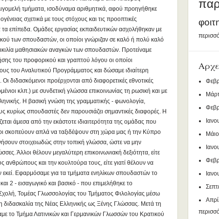
παρ
ολιγομελή τμήματα, ισοδύναμα αριθμητικά, αφού προηγήθηκε
ογένειας σχετικά με τους στόχους και τις προοπτικές
φοιτ
 τα επίπεδα. Ομάδες εργασίας εκπαιδευτικών ασχολήθηκαν με
περισσό
κού των σπουδαστών, οι οποίοι γνώριζαν σε καλό ή πολύ καλό
οικιλία μαθησιακών αναγκών των σπουδαστών. Προτείναμε
ήσης του προφορικού και γραπτού λόγου οι οποίοι
Αρχε
ους του Αναλυτικού Προγράμματος και δώσαμε ιδιαίτερη
 Οι διδασκόμενοι προέρχονται από διαφορετικές εθνοτικές
Φεβρ
ένιοι κλπ.) με συνδετική γλώσσα επικοινωνίας τη ρωσική και με
Μάρτ
ληνικής. Η βασική γνώση της γραμματικής - φωνολογία,
Φεβρ
ους κυρίως σπουδαστές δεν παρουσιάζει σημαντικές διαφορές. Η
Ιανο
εται άμεσα από την εκάστοτε ιδιαιτερότητα της ομάδας που
νοι σκοπεύουν απλά να ταξιδέψουν στη χώρα μας ή την Κύπρο
Μάιο
νωνήσουν στοιχειωδώς στην τοπική γλώσσα, ώστε να μην
Ιανο
σσες. Άλλοι θέλουν μεγαλύτερη επικοινωνιακή δεξιότητα, είτε
Φεβρ
ς ανθρώπους και την κουλτούρα τους, είτε γιατί θέλουν να
ν εκεί. Εφαρμόσαμε για τα τμήματα ενηλίκων σπουδαστών το
Ιανο
αι 2 - εισαγωγικό και βασικό - που επιμελήθηκε το
Σεπτ
 Σχολή, Τομέας Γλωσσολογίας του Τμήματος Φιλολογίας μέσω
Απρί
η διδασκαλία της Νέας Ελληνικής ως Ξένης Γλώσσας. Μετά τη
περισσ
με το Τμήμα Λατινικών και Γερμανικών Γλωσσών του Κρατικού