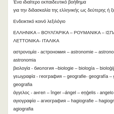
Ένα ιδιαίτερο εκπαιδευτικό βοήθημα
για την διδασκαλία της ελληνικής ως δεύτερης ή
Ενδεικτικό κοινό λεξιλόγιο
ΕΛΛΗΝΙΚΑ – ΒΟΥΛΓΑΡΙΚΑ – ΡΟΥΜΑΝΙΚΑ – ΙΣΠ
ΛΕΤΤΟΝΙΚΑ- ΙΤΑΛΙΚΑ
αστρονομία - астрономия – astronomie – astrono
astronomia
βιολογία - биология –biologie – biología – bioloģij
γεωγραφία - география – geografie- geografía – ģ
geografia
άγγελος - ангел – înger –ángel – eņģelis - angelo
αγιογραφία – агиография – hagiografie – hagiogra
agiografia