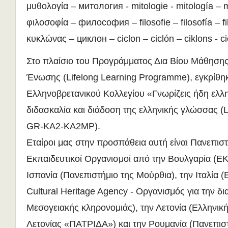
μυθολογία – митология - mitologie - mitología – mi
φιλοσοφία – философия – filosofie – filosofía – filo
κυκλώνας – циклон – ciclon – ciclón – ciklons - c
Στο πλαίσιο του Προγράμματος Δια Βίου Μάθηση
Ένωσης (Lifelong Learning Programme), εγκρίθη
Ελληνοβρετανικού Κολλεγίου «Γνωρίζεις ήδη ελλη
διδασκαλία και διάδοση της ελληνικής γλώσσας (
GR-KA2-KA2MP).
Εταίροι μας στην προσπάθεια αυτή είναι Πανεπιστ
Εκπαιδευτικοί Οργανισμοί από την Βουλγαρία (Ε
Ισπανία (Πανεπιστήμιο της Μούρθια), την Ιταλία 
Cultural Heritage Agency - Οργανισμός για την δ
Μεσογειακής κληρονομιάς), την Λετονία (Ελληνική
Λετονίας «ΠΑΤΡΙΔΑ») και την Ρουμανία (Πανεπισ