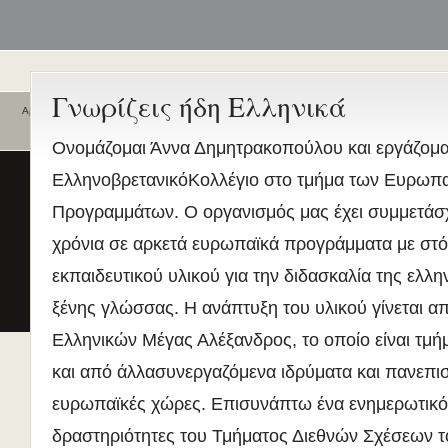
Γνωρίζεις ήδη Ελληνικά
Αρχική
Ποιοι είναι εδώ
Ενεργά θέματα
Ονομάζομαι Άννα Δημητρακοπούλου και εργάζομα
συζήτησης
Είναι εδώ αυτή τη στιγμή
0 χρήστες
ΕλληνοβρετανικόΚολλέγιο στο τμήμα των Ευρωπ
και
0 επισκέπτες
.
Διδασκαλία της Ελληνικής ως
Προγραμμάτων. Ο οργανισμός μας έχει συμμετάσχε
Δεύτερης/Ξένης Γλώσσας (ΜΑ
(Εξ Αποστάσεως) από το Παν/
χρόνια σε αρκετά ευρωπαϊκά προγράμματα με στό
Λευκωσίας σε συνεργασία με 
εκπαιδευτικού υλικού για την διδασκαλία της ελλη
ΚΕΓ
το πιστοποιητικό επιπέδου Γ
ξένης γλώσσας. Η ανάπτυξη του υλικού γίνεται απ
Πρώτο Διεθνές Συνέδριο
Ελληνικών Μέγας Αλέξανδρος, το οποίο είναι τμή
Νεοελληνικών Σπουδών
και από άλλασυνεργαζόμενα ιδρύματα και πανεπι
Εδώ Πολυτεχνείο!
ευρωπαϊκές χώρες. Επισυνάπτω ένα ενημερωτικό 
Τα διδακτικά εγχειρίδια
περισσότερα
δραστηριότητες του Τμήματος Διεθνών Σχέσεων τ