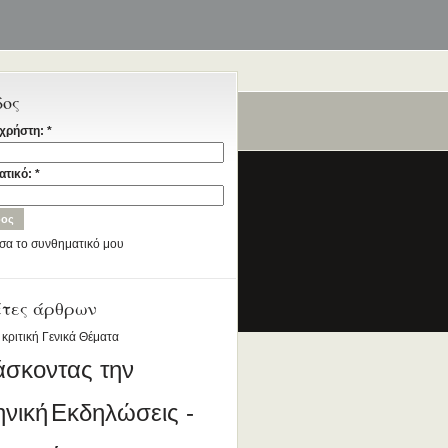
δος
χρήστη:
*
ταία
ατικό:
*
σα το συνθηματικό μου
έτες άρθρων
ια την Ελληνική Γλώσσα
DESIGNED BY ANTSIN.COM
 κριτική
Γενικά Θέματα
άσκοντας την
ηνική
Εκδηλώσεις -