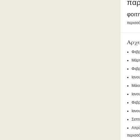
παρ
φοιτ
περισσό
Αρχε
Φεβρ
Μάρτ
Φεβρ
Ιανο
Μάιο
Ιανο
Φεβρ
Ιανο
Σεπτ
Απρί
περισσ