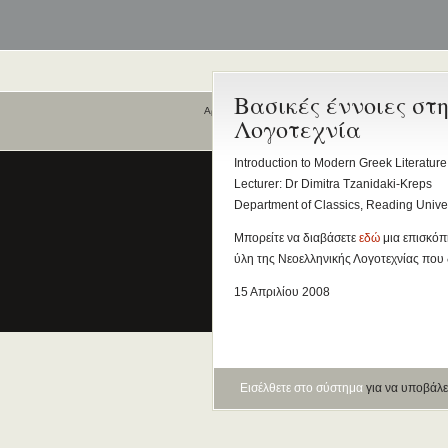
Βασικές έννοιες στ
Αρχική
Λογοτεχνία
Ποιοι είναι εδώ
Introduction to Modern Greek Literature
Είναι εδώ αυτή τη στιγμή
0 χρήστες
Lecturer: Dr Dimitra Tzanidaki-Kreps
και
1 επισκέπτης
.
Department of Classics, Reading Univer
Μπορείτε να διαβάσετε
εδώ
μια επισκόπ
ύλη της Νεοελληνικής Λογοτεχνίας που
15 Απριλίου 2008
Εισέλθετε στο σύστημα
για να υποβάλε