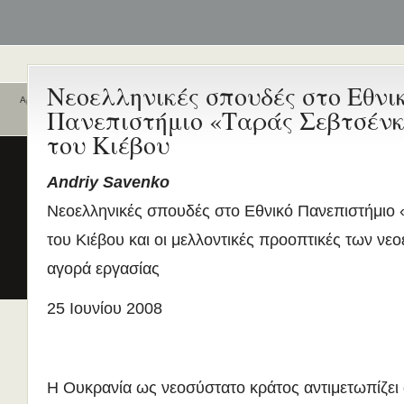
Νεοελληνικές σπουδές στο Εθνι
Αρχική
Πανεπιστήμιο «Ταράς Σεβτσέν
Ποιοι είναι εδώ
Ενεργά θέματα
του Κιέβου
συζήτησης
Είναι εδώ αυτή τη στιγμή
0 χρήστες
και
2 επισκέπτες
.
Διδασκαλία της Ελληνικής ως
Andriy Savenko
Δεύτερης/Ξένης Γλώσσας (ΜΑ
Νεοελληνικές σπουδές στο Εθνικό Πανεπιστήμιο
(Εξ Αποστάσεως) από το Παν/
Λευκωσίας σε συνεργασία με 
του Κιέβου και οι μελλοντικές προοπτικές των νε
ΚΕΓ
αγορά εργασίας
το πιστοποιητικό επιπέδου Γ
Πρώτο Διεθνές Συνέδριο
25 Ιουνίου 2008
Νεοελληνικών Σπουδών
Εδώ Πολυτεχνείο!
Τα διδακτικά εγχειρίδια
περισσότερα
Η Ουκρανία ως νεοσύστατο κράτος αντιμετωπίζει