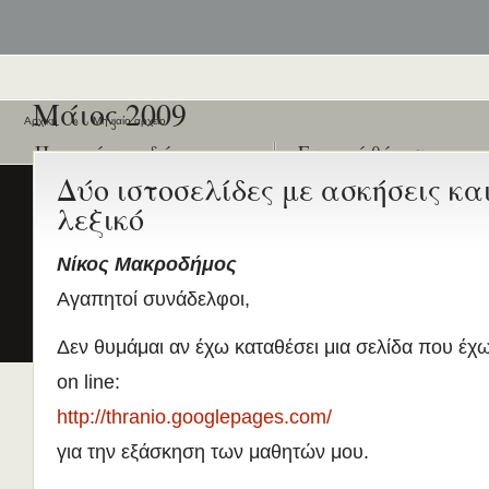
Μάιος 2009
Αρχική
»
Μηνιαίο αρχείο
Ποιοι είναι εδώ
Ενεργά θέματα
συζήτησης
Δύο ιστοσελίδες με ασκήσεις κα
Είναι εδώ αυτή τη στιγμή
0 χρήστες
και
0 επισκέπτες
λεξικό
.
Διδασκαλία της Ελληνικής ως
Δεύτερης/Ξένης Γλώσσας (ΜΑ
(Εξ Αποστάσεως) από το Παν/
Νίκος Μακροδήμος
Λευκωσίας σε συνεργασία με 
Αγαπητοί συνάδελφοι,
ΚΕΓ
το πιστοποιητικό επιπέδου Γ
Δεν θυμάμαι αν έχω καταθέσει μια σελίδα που έχω
Πρώτο Διεθνές Συνέδριο
on line:
Νεοελληνικών Σπουδών
Εδώ Πολυτεχνείο!
http://thranio.googlepages.com/
Τα διδακτικά εγχειρίδια
για την εξάσκηση των μαθητών μου.
περισσότερα