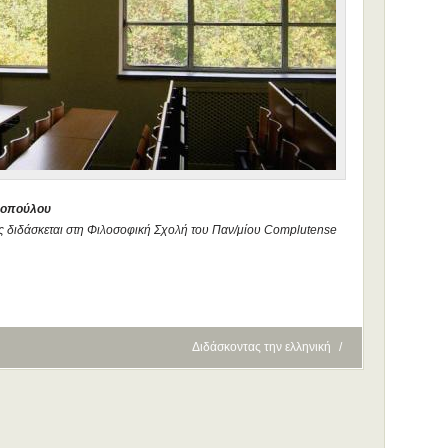
λοπούλου
 διδάσκεται στη Φιλοσοφική Σχολή του Παν/μίου Complutense
Διδάσκοντας την ελληνική
/