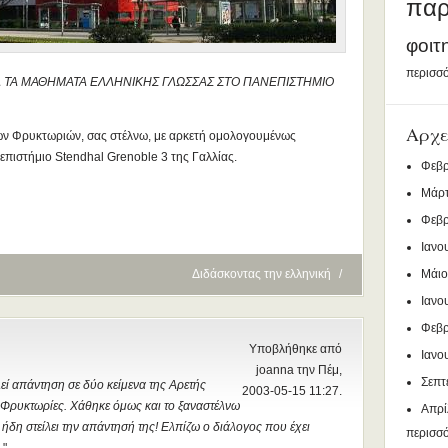
παρ
φοιτ
περισσό
 ΤΑ ΜΑΘΗΜΑΤΑ ΕΛΛΗΝΙΚΗΣ ΓΛΩΣΣΑΣ ΣΤΟ ΠΑΝΕΠΙΣΤΗΜΙΟ
Αρχε
ων Φρυκτωριών, σας στέλνω, με αρκετή ομολογουμένως
πιστήμιο Stendhal Grenoble 3 της Γαλλίας.
Φεβρ
Μάρτ
Φεβρ
Ιανο
Διδάσκοντας την ελληνική
/
Μάιο
Ιανο
Φεβρ
Υποβλήθηκε από
Ιανο
joanna την Πέμ,
Σεπτ
λεί απάντηση σε δύο κείμενα της Αρετής
2003-05-15 11:27.
ις Φρυκτωρίες. Χάθηκε όμως και το ξαναστέλνω
Απρί
 ήδη στείλει την απάντησή της! Ελπίζω ο διάλογος που έχει
περισσ