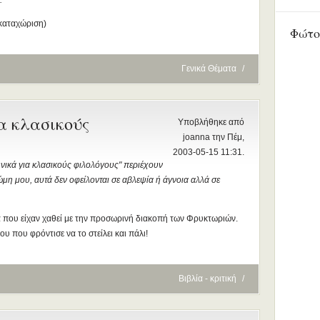
.
"
καταχώριση)
Φώτο
Γενικά Θέματα
/
α κλασικούς
Υποβλήθηκε από
joanna την Πέμ,
2003-05-15 11:31.
ηνικά για κλασικούς φιλολόγους" περιέχουν
ώμη μου, αυτά δεν οφείλονται σε αβλεψία ή άγνοια αλλά σε
να που είχαν χαθεί με την προσωρινή διακοπή των Φρυκτωριών.
 που φρόντισε να το στείλει και πάλι!
Βιβλία - κριτική
/