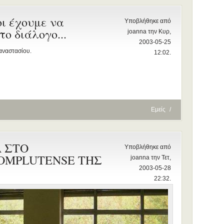
ι έχουμε να
Υποβλήθηκε από
ο διάλογο...
joanna την Κυρ,
2003-05-25
αναστασίου.
12:02.
Εμείς
/
 ΣΤΟ
Υποβλήθηκε από
OMPLUTENSE ΤΗΣ
joanna την Τετ,
2003-05-28
22:32.