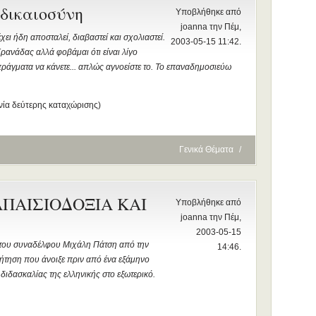
 δικαιοσύνη
Υποβλήθηκε από
joanna την Πέμ,
χει ήδη αποσταλεί, διαβαστεί και σχολιαστεί.
2003-05-15 11:42.
ρανάδας αλλά φοβάμαι ότι είναι λίγο
πράγματα να κάνετε... απλώς αγνοείστε το. Το επαναδημοσιεύω
νία δεύτερης καταχώρισης)
Γενικά Θέματα
/
ΠΑΙΣΙΟΔΟΞΙΑ ΚΑΙ
Υποβλήθηκε από
joanna την Πέμ,
2003-05-15
 του συναδέλφου Μιχάλη Πάτση από την
14:46.
τηση που άνοιξε πριν από ένα εξάμηνο
διδασκαλίας της ελληνικής στο εξωτερικό.