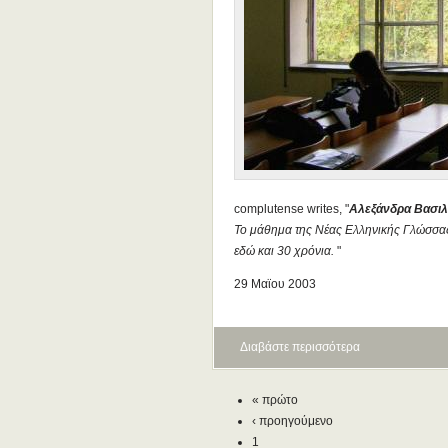
complutense writes, "
Αλεξάνδρα Βασι
Το μάθημα της Νέας Ελληνικής Γλώσσας
εδώ και 30 χρόνια.
"
29 Μαϊου 2003
Διαβάστε περισσότερα
« πρώτο
‹ προηγούμενο
1