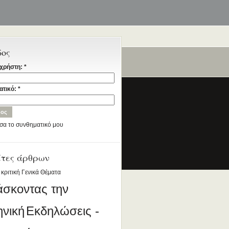
δος
χρήστη:
*
ταία
ατικό:
*
σα το συνθηματικό μου
έτες άρθρων
ια την Ελληνική Γλώσσα
DESIGNED BY ANTSIN.COM
 κριτική
Γενικά Θέματα
άσκοντας την
ηνική
Εκδηλώσεις -