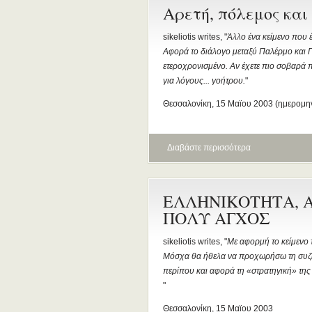
Αρετή, πόλεμος και
sikeliotis writes, "
Άλλο ένα κείμενο που έ
Αφορά το διάλογο μεταξύ Παλέρμο και Γ
ετεροχρονισμένο. Αν έχετε πιο σοβαρά 
για λόγους... γοήτρου.
"
Θεσσαλονίκη, 15 Μαϊου 2003 (ημερομη
Διαβάστε περισσότερα
ΕΛΛΗΝΙΚΟΤΗΤΑ, Α
ΠΟΛΥ ΑΓΧΟΣ
sikeliotis writes, "
Με αφορμή το κείμενο
Μόσχα θα ήθελα να προχωρήσω τη συζή
περίπου και αφορά τη «στρατηγική» της 
"
Θεσσαλονίκη, 15 Μαϊου 2003