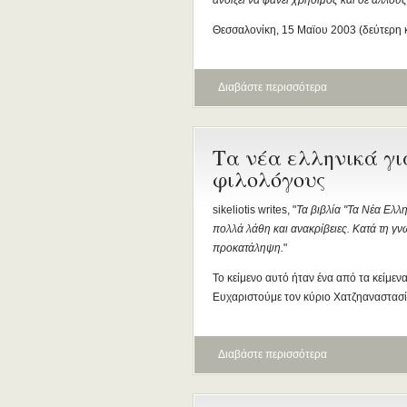
ανοίξει να φανεί χρήσιμος και σε άλλους
Θεσσαλονίκη, 15 Μαϊου 2003 (δεύτερη 
Διαβάστε περισσότερα
Τα νέα ελληνικά γι
φιλολόγους
sikeliotis writes, "
Τα βιβλία "Τα Νέα Ελλ
πολλά λάθη και ανακρίβειες. Κατά τη γν
προκατάληψη.
"
Το κείμενο αυτό ήταν ένα από τα κείμε
Ευχαριστούμε τον κύριο Χατζηαναστασίου
Διαβάστε περισσότερα