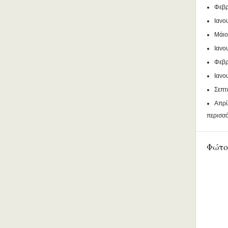
Φεβρ
Ιανο
Μάιο
Ιανο
Φεβρ
Ιανο
Σεπτ
Απρί
περισσ
Φώτο