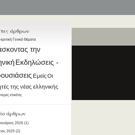
έτες άρθρων
 κριτική
Γενικά Θέματα
ταία
άσκοντας την
ηνική
Εκδηλώσεις -
ουσιάσεις
Εμείς
Οι
ητές της νέας ελληνικής
ια την Ελληνική Γλώσσα
τερες ετικέτες
DESIGNED BY ANTSIN.COM
ίο άρθρων
ουάριος 2026
(1)
ιος 2025
(2)